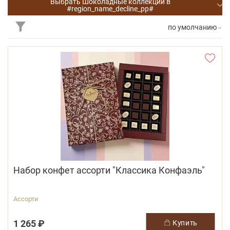
Выбрать Шоколадные коллекции в
#region_name_decline_pp#
по умолчанию
Набор конфет ассорти "Классика Конфаэль"
Ассорти
1 265 ₽
купить