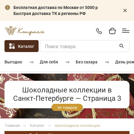
Бесплатная доставка по Москве от 5000 р
Быстрая доставка ТК в регионы РФ
Каталог
⇨
⇨
⇨
для себя
без сахара
день ро
выгодно
Шоколадные коллекции в
Санкт-Петербурге — Страница 3
66 товаров
Каталог
Шоколадные коллекции
Главная