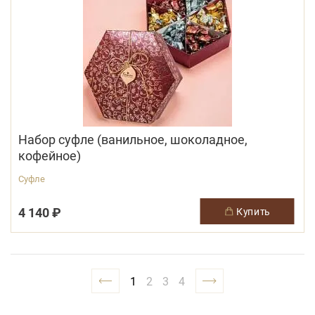
Набор суфле (ванильное, шоколадное,
кофейное)
Суфле
4 140 ₽
купить
1
2
3
4