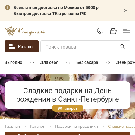
Бесплатная доставка по Москве от 5000 р
Быстрая доставка ТК в регионы РФ
Каталог
⇨
⇨
⇨
для себя
без сахара
день ро
выгодно
Сладкие подарки на День
рождения в Санкт-Петербурге
90 товаров
Каталог
Подарки на праздники
Сладкие пода
Главная