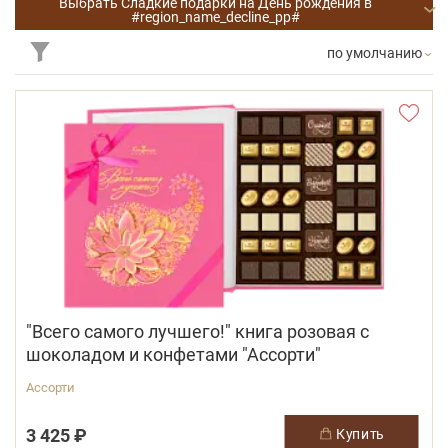
Выбрать Сладкие подарки на День рождения в
#region_name_decline_pp#
по умолчанию
"Всего самого лучшего!" книга розовая с
шоколадом и конфетами "Ассорти"
Ассорти
3 425 ₽
купить