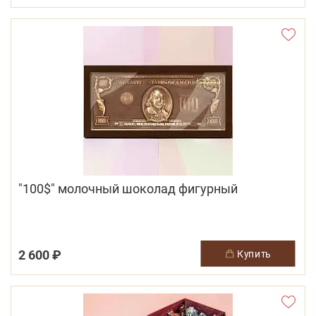
"100$" молочный шоколад фигурный
2 600 ₽
купить