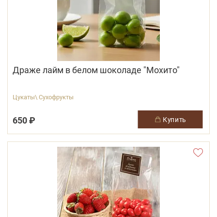
Драже лайм в белом шоколаде "Мохито"
Цукаты\ Сухофрукты
650 ₽
купить