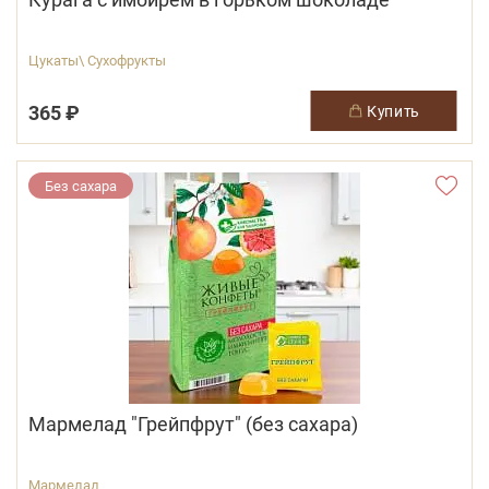
Цукаты\ Сухофрукты
365 ₽
купить
Без сахара
Мармелад "Грейпфрут" (без сахара)
Мармелад