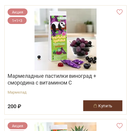
Акция
1+1=3
Мармеладные пастилки виноград +
смородина с витамином С
Мармелад
200 ₽
купить
Акция