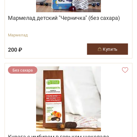
Мармелад детский "Черничка" (без сахара)
Мармелад
200 ₽
купить
Без сахара
Курага с имбирем в горьком шоколаде