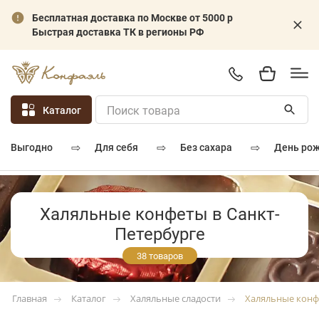
Бесплатная доставка по Москве от 5000 р
Быстрая доставка ТК в регионы РФ
Каталог
⇨
⇨
⇨
для себя
без сахара
день ро
выгодно
Халяльные конфеты в Санкт-
Петербурге
38 товаров
Каталог
Халяльные сладости
Халяльные кон
Главная