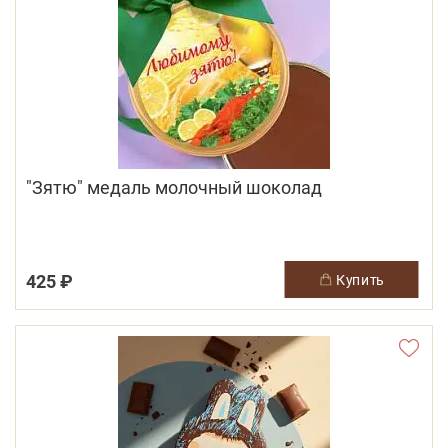
"Зятю" медаль молочный шоколад
425 ₽
купить