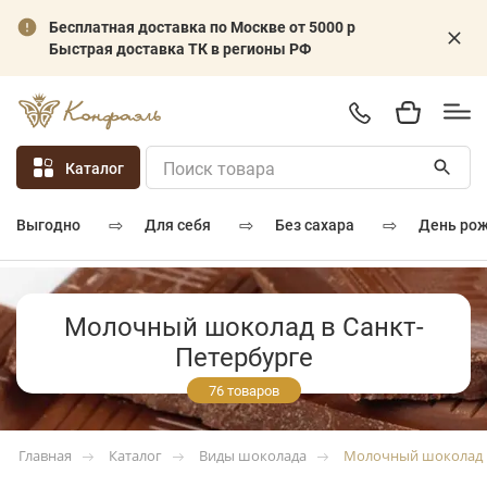
Бесплатная доставка по Москве от 5000 р
Быстрая доставка ТК в регионы РФ
Каталог
⇨
⇨
⇨
для себя
без сахара
день ро
выгодно
Молочный шоколад в Санкт-
Петербурге
76 товаров
Каталог
Виды шоколада
Молочный шоколад
Главная