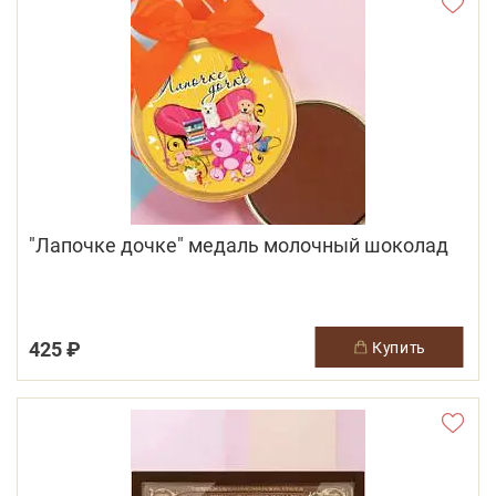
"Лапочке дочке" медаль молочный шоколад
425 ₽
купить