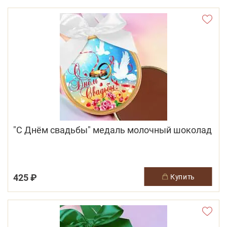
"С Днём свадьбы" медаль молочный шоколад
425 ₽
купить