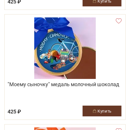
425 ₽
купить
"Моему сыночку" медаль молочный шоколад
425 ₽
купить