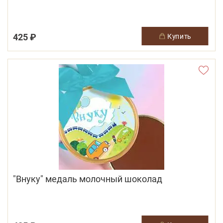
425 ₽
купить
"Внуку" медаль молочный шоколад