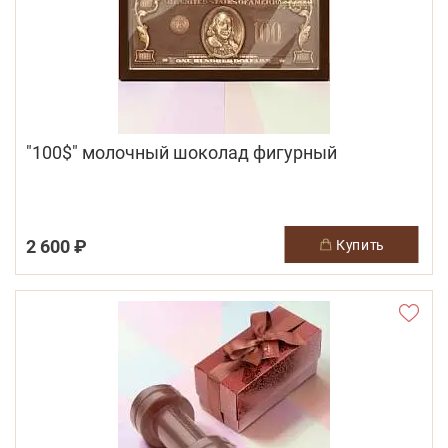
"100$" молочный шоколад фигурный
2 600 ₽
купить