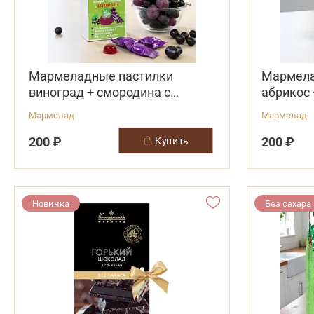
Мармеладные пастилки
Мармела
виноград + смородина с
абрикос 
витамином С
С
Мармелад
Мармелад
200 ₽
200 ₽
купить
Новинка
Без сахара