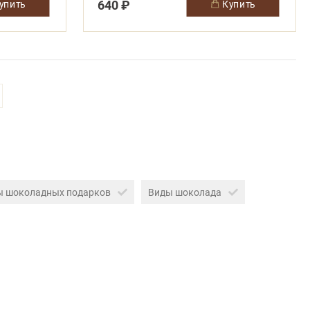
640 ₽
купить
купить
ы шоколадных подарков
Виды шоколада