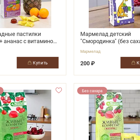
дные пастилки
Мармелад детский
+ ананас с витамином
"Смородинка" (без сах
Мармелад
200 ₽
купить
Без сахара