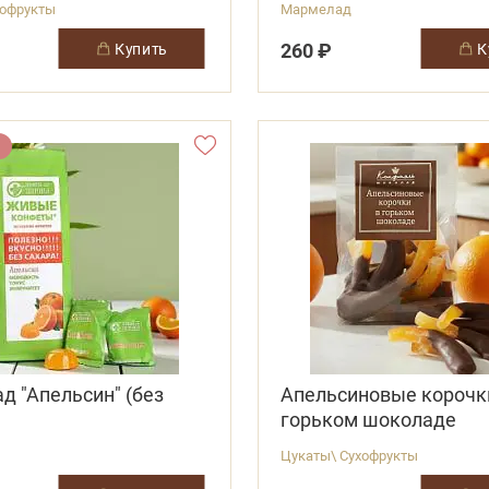
хофрукты
Мармелад
260 ₽
купить
 "Апельсин" (без
Апельсиновые корочк
горьком шоколаде
Цукаты\ Сухофрукты