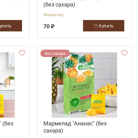
(без сахара)
Мармелад
70 ₽
купить
купить
Без сахара
 (без
Мармелад "Ананас" (без
сахара)