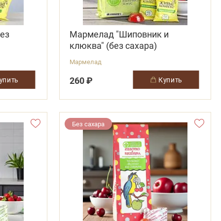
ез
Мармелад "Шиповник и
клюква" (без сахара)
Мармелад
260 ₽
купить
купить
Без сахара