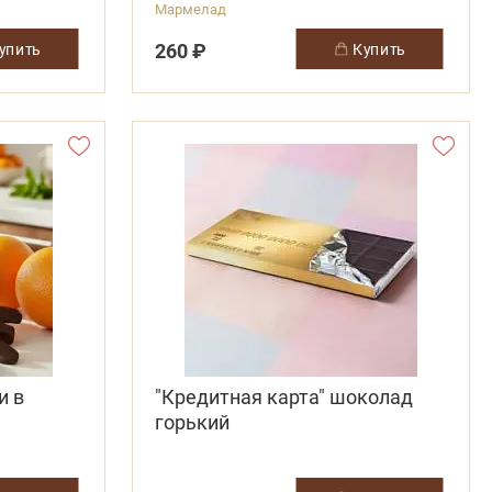
Мармелад
260 ₽
купить
купить
и в
"Кредитная карта" шоколад
горький