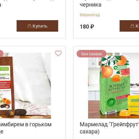
а
черника
Мармелад
180 ₽
купить
Без сахара
 имбирем в горьком
Мармелад "Грейпфрут"
де
сахара)