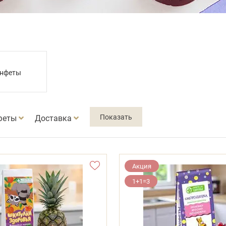
онфеты
феты
Доставка
Акция
1+1=3