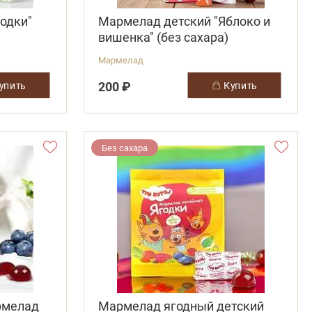
одки"
Мармелад детский "Яблоко и
вишенка" (без сахара)
Мармелад
200 ₽
купить
купить
Без сахара
армелад
Мармелад ягодный детский