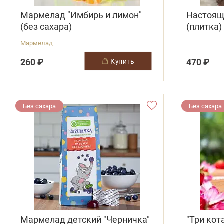
Мармелад "Имбирь и лимон"
Настоящ
(без сахара)
(плитка)
Мармелад
260 ₽
470 ₽
купить
Без сахара
Без сахара
Мармелад детский "Черничка"
"Три кот