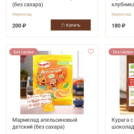
(без сахара)
клубник
Мармелад
Мармелад
200 ₽
180 ₽
купить
Без сахара
Без сахара
Мармелад апельсиновый
Курага с
детский (без сахара)
шокола