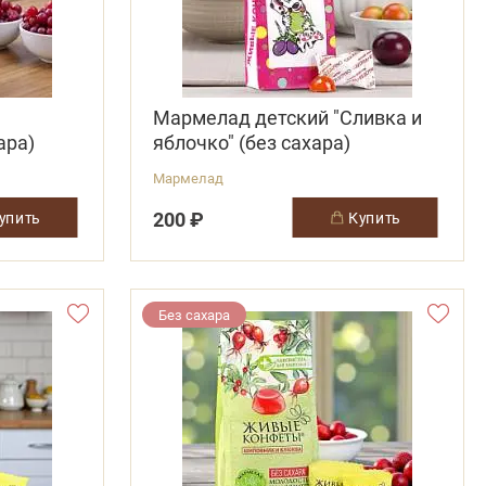
Мармелад детский "Сливка и
ара)
яблочко" (без сахара)
Мармелад
200 ₽
купить
купить
Без сахара