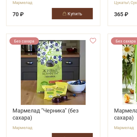
Мармелад
Цукаты\ Су
70 ₽
365 ₽
купить
Без сахара
Без сахара
Мармелад "Черника" (без
Мармелад
сахара)
сахара)
Мармелад
Мармелад