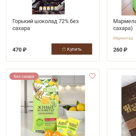
Горький шоколад 72% без
Мармела
сахара
сахара)
Мармелад
470 ₽
260 ₽
купить
Без сахара