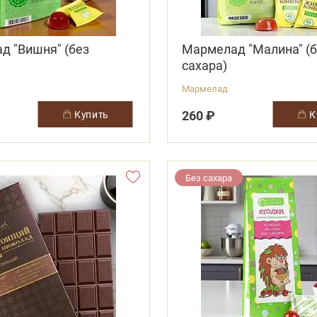
д "Вишня" (без
Мармелад "Малина" (б
сахара)
Мармелад
260 ₽
купить
Без сахара