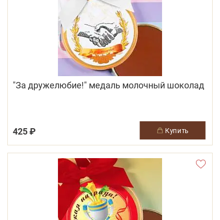
"За дружелюбие!" медаль молочный шоколад
425 ₽
купить