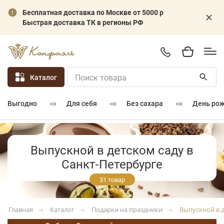
Бесплатная доставка по Москве от 5000 р
Быстрая доставка ТК в регионы РФ
Каталог
⇨
⇨
⇨
для себя
без сахара
день ро
выгодно
Выпускной в детском саду в
Санкт-Петербурге
31 товар
Каталог
Подарки на праздники
Выпускной в д
Главная