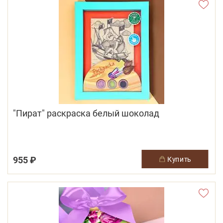
"Пират" раскраска белый шоколад
955 ₽
купить