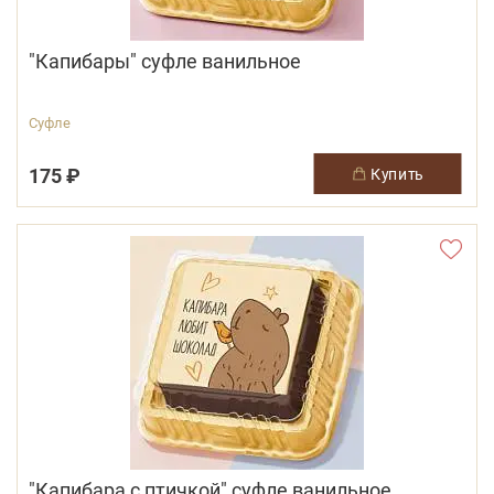
"Капибары" суфле ванильное
Суфле
175 ₽
купить
"Капибара с птичкой" суфле ванильное