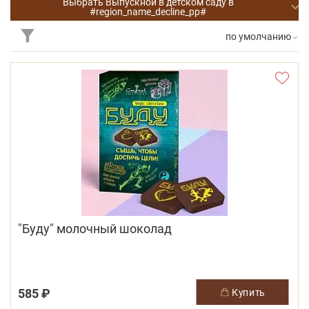
Выбрать Выпускной в детском саду в
#region_name_decline_pp#
по умолчанию
"Буду" молочный шоколад
585 ₽
купить