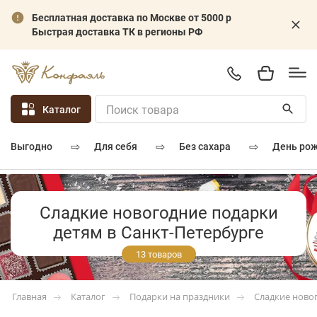
Бесплатная доставка по Москве от 5000 р
Быстрая доставка ТК в регионы РФ
Каталог
⇨
⇨
⇨
для себя
без сахара
день ро
выгодно
Сладкие новогодние подарки
детям в Санкт-Петербурге
13 товаров
Каталог
Подарки на праздники
Сладкие ново
Главная