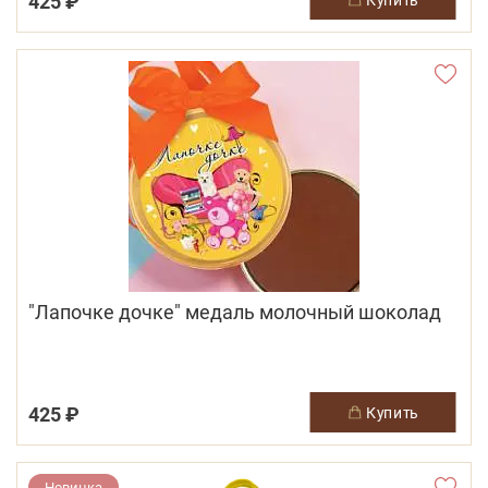
425 ₽
"Лапочке дочке" медаль молочный шоколад
425 ₽
купить
Новинка