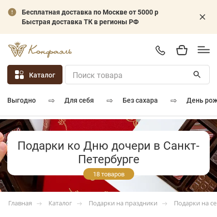
Бесплатная доставка по Москве от 5000 р
Быстрая доставка ТК в регионы РФ
Каталог
⇨
⇨
⇨
для себя
без сахара
день ро
выгодно
Подарки ко Дню дочери в Санкт-
Петербурге
18 товаров
Каталог
Подарки на праздники
Подарки на с
Главная