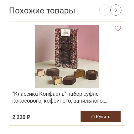
Похожие товары
"Классика Конфаэль" набор суфле
кокосового, кофейного, ванильного,
лимонного
2 220 ₽
3
купить