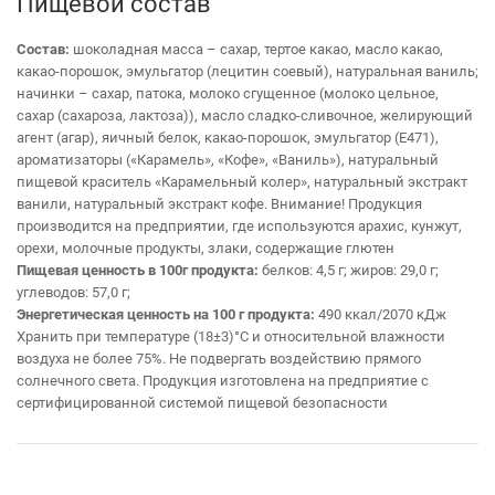
Пищевой состав
Состав:
шоколадная масса – сахар, тертое какао, масло какао,
какао-порошок, эмульгатор (лецитин соевый), натуральная ваниль;
начинки – сахар, патока, молоко сгущенное (молоко цельное,
сахар (сахароза, лактоза)), масло сладко-сливочное, желирующий
агент (агар), яичный белок, какао-порошок, эмульгатор (Е471),
ароматизаторы («Карамель», «Кофе», «Ваниль»), натуральный
пищевой краситель «Карамельный колер», натуральный экстракт
ванили, натуральный экстракт кофе.
Внимание! Продукция
производится на предприятии, где используются арахис, кунжут,
орехи, молочные продукты, злаки, содержащие глютен
Пищевая ценность в 100г продукта:
белков: 4,5 г; жиров: 29,0 г;
углеводов: 57,0 г;
Энергетическая ценность на 100 г продукта:
490 ккал/2070 кДж
Хранить при температуре (18±3)°С и относительной влажности
воздуха не более 75%. Не подвергать воздействию прямого
солнечного света. Продукция изготовлена на предприятие с
сертифицированной системой пищевой безопасности