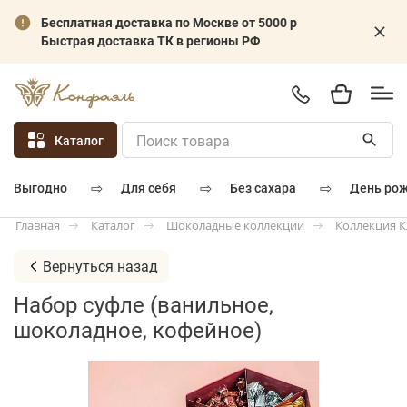
Бесплатная доставка по Москве от 5000 р
Быстрая доставка ТК в регионы РФ
Каталог
⇨
⇨
⇨
для себя
без сахара
день ро
выгодно
Каталог
Шоколадные коллекции
Коллекция К
Главная
Вернуться назад
Набор суфле (ванильное,
шоколадное, кофейное)