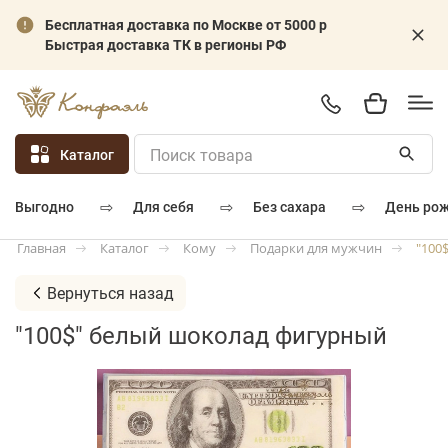
Бесплатная доставка по Москве от 5000 р
Быстрая доставка ТК в регионы РФ
Каталог
⇨
⇨
⇨
для себя
без сахара
день ро
выгодно
Каталог
Кому
Подарки для мужчин
"100
Главная
Вернуться назад
"100$" белый шоколад фигурный