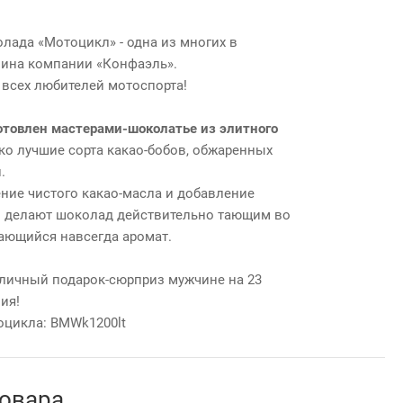
лада «Мотоцикл» - одна из многих в
зина компании «Конфаэль».
всех любителей мотоспорта!
товлен мастерами-шоколатье из элитного
о лучшие сорта какао-бобов, обжаренных
.
ние чистого какао-масла и добавление
 делают шоколад действительно тающим во
ающийся навсегда аромат.
личный подарок-сюрприз мужчине на 23
ия!
оцикла: BMWk1200lt
товара