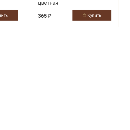
цветная
365 ₽
упить
купить