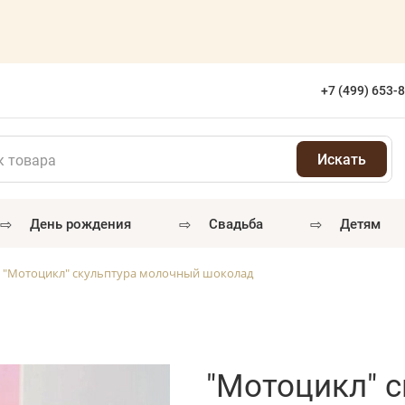
а
+7 (499) 653-
⇨
⇨
⇨
день рождения
свадьба
детям
"Мотоцикл" скульптура молочный шоколад
"Мотоцикл" 