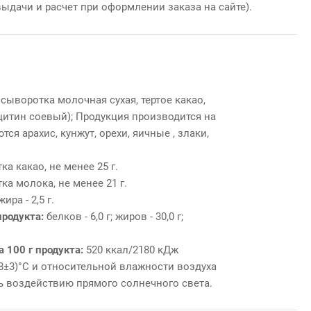
выдачи и расчет при оформлении заказа на сайте).
 сыворотка молочная сухая, тертое какао,
ецитин соевый); Продукция производится на
ся арахис, кунжут, орехи, яичные , злаки,
а какао, не менее 25 г.
ка молока, не менее 21 г.
ра - 2,5 г.
продукта:
белков - 6,0 г; жиров - 30,0 г;
 100 г продукта:
520 ккал/2180 кДж
18±3)°С и относительной влажности воздуха
ть воздействию прямого солнечного света.