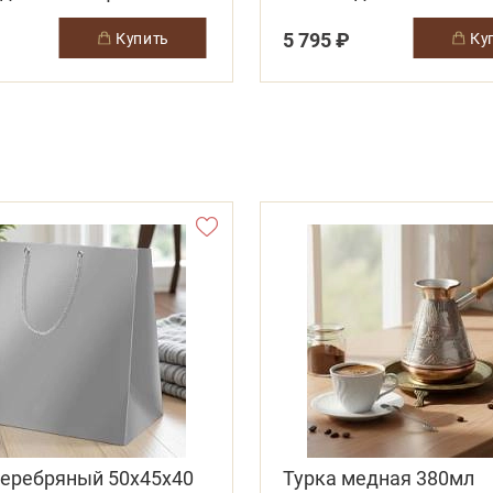
и
5 795 ₽
купить
к
серебряный 50х45х40
Турка медная 380мл