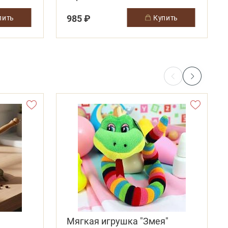
985 ₽
упить
купить
Мягкая игрушка "Змея"