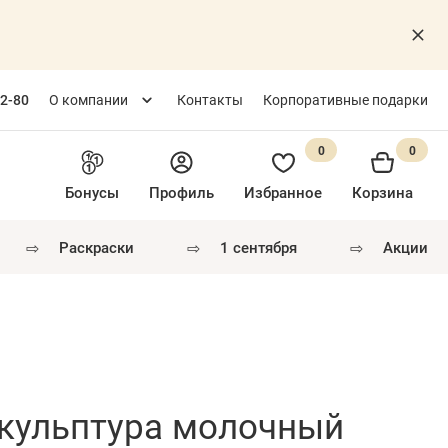
82-80
О компании
Контакты
Корпоративные подарки
0
0
Бонусы
Профиль
Избранное
Корзина
⇨
⇨
⇨
раскраски
1 сентября
акции
скульптура молочный