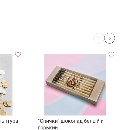
льптура
"Спички" шоколад белый и
горький