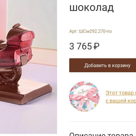
шоколад
Арт:
ШСм292.270-по
3 765
₽
добавить в корзину
Этот товар
с вашей ко
Описание товара