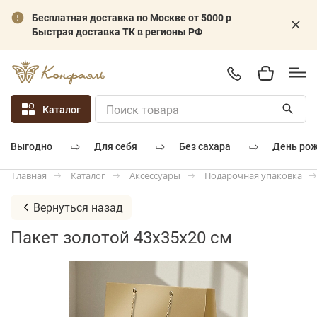
Бесплатная доставка по Москве от 5000 р
Быстрая доставка ТК в регионы РФ
Каталог
⇨
⇨
⇨
для себя
без сахара
день ро
выгодно
Каталог
Аксессуары
Подарочная упаковка
Главная
Вернуться назад
Пакет золотой 43х35х20 см