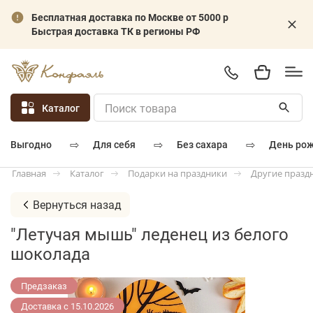
Бесплатная доставка по Москве от 5000 р
Быстрая доставка ТК в регионы РФ
Каталог
⇨
⇨
⇨
для себя
без сахара
день ро
выгодно
Каталог
Подарки на праздники
Другие празд
Главная
Вернуться назад
"Летучая мышь" леденец из белого
шоколада
Предзаказ
Доставка с 15.10.2026