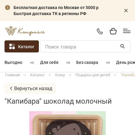
Бесплатная доставка по Москве от 5000 р
Быстрая доставка ТК в регионы РФ
Каталог
⇨
⇨
⇨
для себя
без сахара
день ро
выгодно
Каталог
Кому
Подарки для детей
"Капиб
Главная
Вернуться назад
"Капибара" шоколад молочный