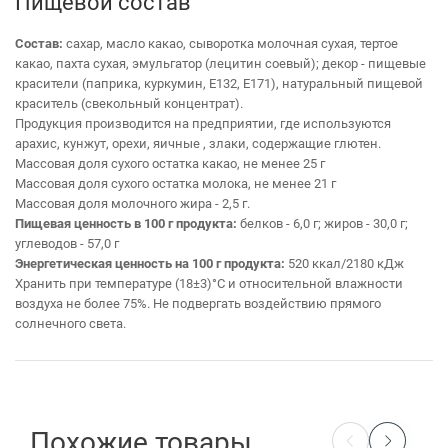
Пищевой состав
Состав:
сахар, масло какао, сыворотка молочная сухая, тертое
какао, пахта сухая, эмульгатор (лецитин соевый); декор - пищевые
красители (паприка, куркумин, Е132, Е171), натуральный пищевой
краситель (свекольный концентрат).
Продукция производится на предприятии, где используются
арахис, кунжут, орехи, яичные , злаки, содержащие глютен.
Массовая доля сухого остатка какао, не менее 25 г
Массовая доля сухого остатка молока, не менее 21 г
Массовая доля молочного жира - 2,5 г.
Пищевая ценность в 100 г продукта:
белков - 6,0 г; жиров - 30,0 г;
углеводов - 57,0 г
Энергетическая ценность на 100 г продукта:
520 ккал/2180 кДж
Хранить при температуре (18±3)°С и относительной влажности
воздуха не более 75%. Не подвергать воздействию прямого
солнечного света.
Похожие товары