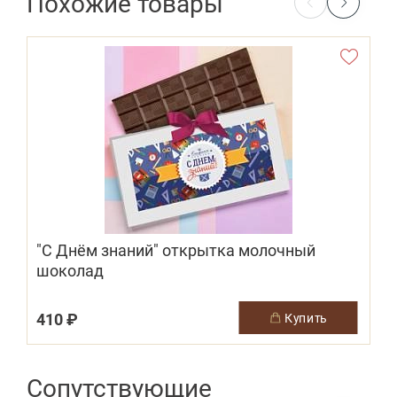
Похожие товары
"С Днём знаний" открытка молочный
шоколад
410 ₽
5
купить
Сопутствующие