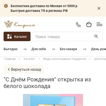
Бесплатная доставка по Москве от 5000 р
Быстрая доставка ТК в регионы РФ
Каталог
⇨
⇨
⇨
для себя
без сахара
день ро
выгодно
Каталог
Виды шоколадных подарков
Шокола
Главная
Вернуться назад
"С Днём Рождения" открытка из
белого шоколада