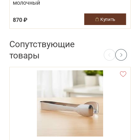
молочный
8
870 ₽
купить
Сопутствующие
товары