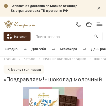
Бесплатная доставка по Москве от 5000 р
Быстрая доставка ТК в регионы РФ
Каталог
⇨
⇨
⇨
для себя
без сахара
день ро
выгодно
Каталог
Виды шоколадных подарков
Шокола
Главная
Вернуться назад
«Поздравляем!» шоколад молочный