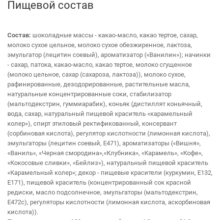
Пищевой состав
Cостав:
шоколадные массы - какао-масло, какао тертое, сахар,
молоко сухое цельное, молоко сухое обезжиренное, лактоза,
эмульгатор (лецитин соевый), ароматизатор («Ванилин»); начинки
- сахар, патока, какао-масло, какао тертое, молоко сгущенное
(молоко цельное, сахар (сахароза, лактоза)), молоко сухое,
рафинированные, дезодорированные, растительные масла,
натуральные концентрированные соки, стабилизатор
(мальтодекстрин, гуммиарабик), коньяк (дистиллят коньячный,
вода, сахар, натуральный пищевой краситель «карамельный
колер»), спирт этиловый ректификованный, консервант
(сорбиновая кислота), регулятор кислотности (лимонная кислота),
эмульгаторы (лецитин соевый, Е471), ароматизаторы («Вишня»,
«Ваниль», «Черная смородина»,«Клубника», «Карамель», «Кофе»,
«Кокосовые сливки», «Бейлиз»), натуральный пищевой краситель
«Карамельный колер»; декор - пищевые красители (куркумин, Е132,
Е171), пищевой краситель (концентрированный сок красной
редиски, масло подсолнечное, эмульгаторы (мальтодекстрин,
Е472с), регуляторы кислотности (лимонная кислота, аскорбиновая
кислота)).