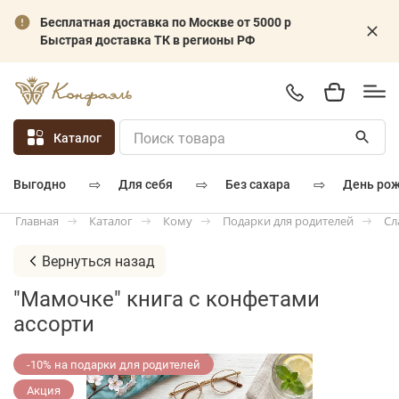
Бесплатная доставка по Москве от 5000 р
Быстрая доставка ТК в регионы РФ
Каталог
⇨
⇨
⇨
для себя
без сахара
день ро
выгодно
Каталог
Кому
Подарки для родителей
Сл
Главная
Вернуться назад
"Мамочке" книга с конфетами
ассорти
-10% на подарки для родителей
Акция