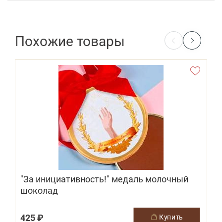
Похожие товары
"За инициативность!" медаль молочный
шоколад
425 ₽
2
купить