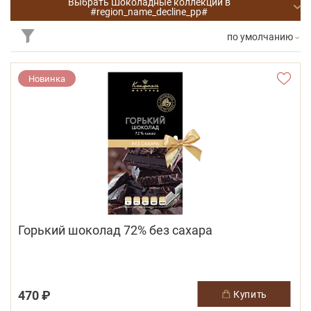
Выбрать Шоколадные коллекции в
#region_name_decline_pp#
по умолчанию
Новинка
Горький шоколад 72% без сахара
470 ₽
купить