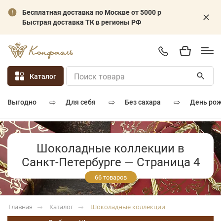
Бесплатная доставка по Москве от 5000 р
Быстрая доставка ТК в регионы РФ
Каталог
⇨
⇨
⇨
для себя
без сахара
день ро
выгодно
Шоколадные коллекции в
Санкт-Петербурге — Страница 4
66 товаров
Каталог
Шоколадные коллекции
Главная