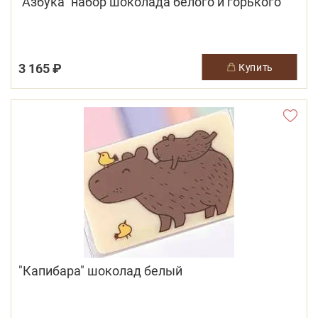
"Азбука" набор шоколада белого и горького
3 165 ₽
купить
"Капибара" шоколад белый