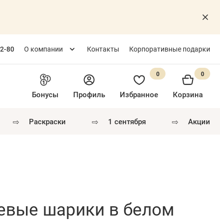
82-80
О компании
Контакты
Корпоративные подарки
0
0
Бонусы
Профиль
Избранное
Корзина
⇨
⇨
⇨
раскраски
1 сентября
акции
евые шарики в белом