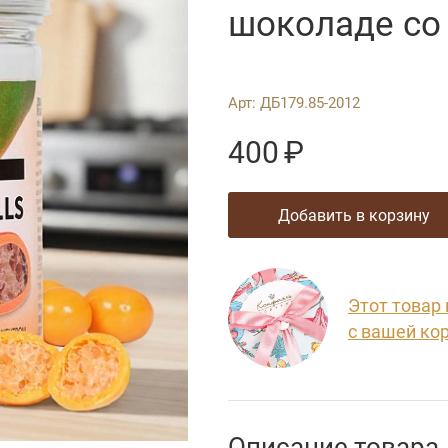
шоколаде со
Арт:
ДБ179.85-2012
400
₽
добавить в корзину
Этот товар
с вашей ко
Описание товара