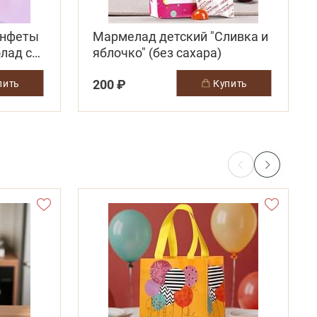
онфеты
Мармелад детский "Сливка и
лад со
яблочко" (без сахара)
200 ₽
упить
купить