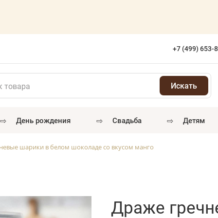
а
+7 (499) 653-
⇨
⇨
⇨
день рождения
свадьба
детям
невые шарики в белом шоколаде со вкусом манго
Драже гречн