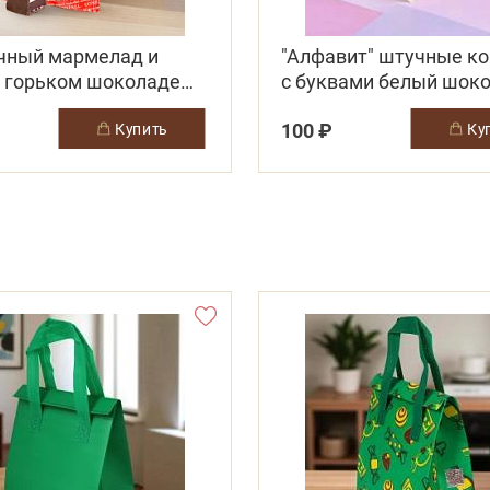
чный мармелад и
"Алфавит" штучные к
в горьком шоколаде
с буквами белый шоко
йные конфеты
сливочной начинкой
100 ₽
купить
к