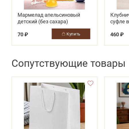
Мармелад апельсиновый
Клубни
детский (без сахара)
суфле 
двусло
70 ₽
460 ₽
купить
Сопутствующие товары