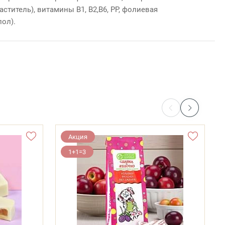
ститель), витамины В1, В2,В6, РР, фолиевая
пол).
Акция
1+1=3