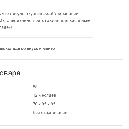
ь что-нибудь вкусненькое! У компании
 Мы специально приготовили для вас драже
ладе»!
шоколаде со вкусом манго
товара
85г
12 месяцев
70 х 95 х 95
Без ограничений