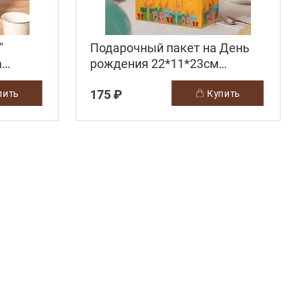
"
Подарочный пакет на День
а
рождения 22*11*23см
)
желтый
175 ₽
упить
купить