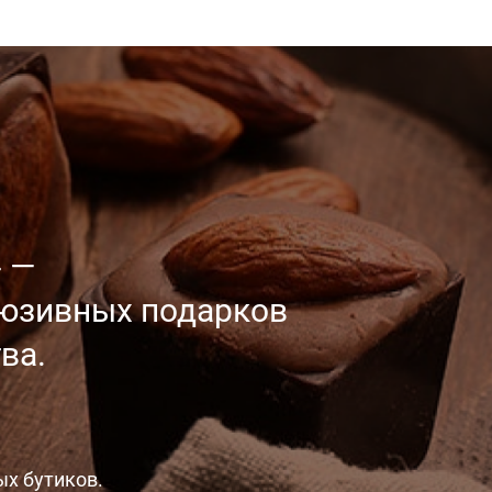
 —
люзивных
подарков
ва.
ых бутиков.