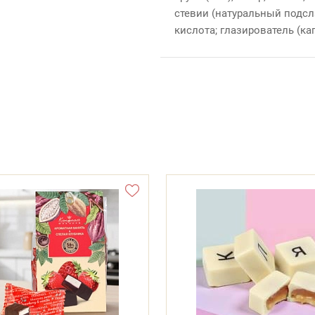
стевии (натуральный подсла
кислота; глазирователь (ка