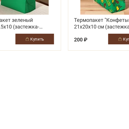
акет зеленый
Термопакет "Конфеты
,5х10 (застежка-
21х20х10 см (застежк
а многоразовая)
липучка многоразовая
200 ₽
купить
к