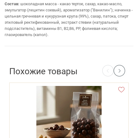
Состав:
шоколадная масса - какао тертое, сахар, какао-масло,
эмульгатор (лецитин соевый), ароматизатор ("Ванилин"); начинка -
цельная гречневая и кукурузная крупа (99%), сахар, патока, спирт
этиловый ректификованный, экстракт стевии (натуральный
подсластитель), витамины В1, В2,В6, РР, фолиевая кислота;
глазирователь (капол).
Похожие товары