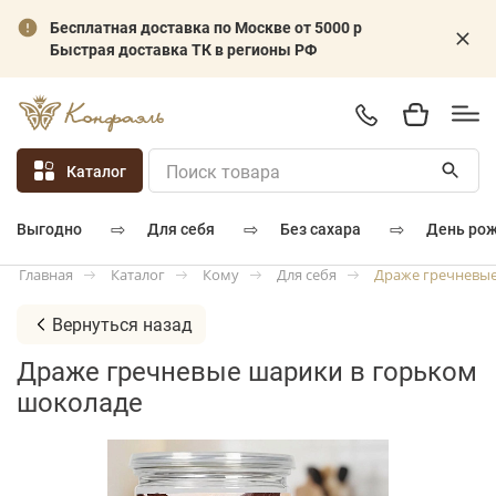
Бесплатная доставка по Москве от 5000 р
Быстрая доставка ТК в регионы РФ
Каталог
⇨
⇨
⇨
для себя
без сахара
день ро
выгодно
Каталог
Кому
Для себя
Драже гречневые
Главная
Вернуться назад
Драже гречневые шарики в горьком
шоколаде