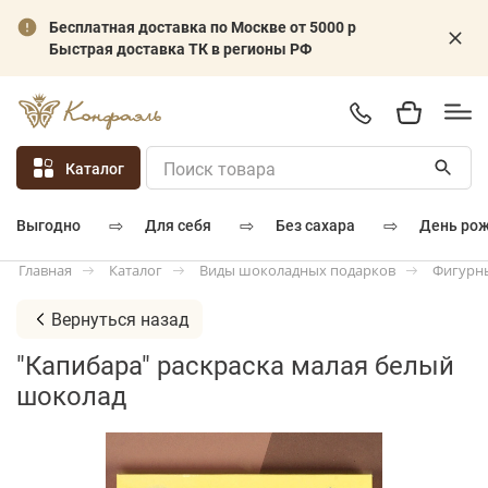
Бесплатная доставка по Москве от 5000 р
Быстрая доставка ТК в регионы РФ
Каталог
⇨
⇨
⇨
для себя
без сахара
день ро
выгодно
Каталог
Виды шоколадных подарков
Фигурн
Главная
Вернуться назад
"Капибара" раскраска малая белый
шоколад