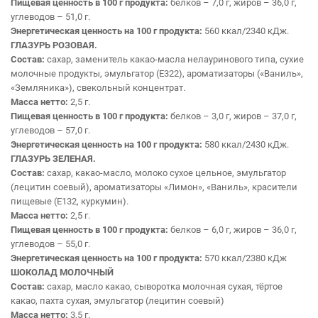
Пищевая ценность в 100 г продукта:
белков – 7,0 г, жиров – 36,0 г,
углеводов – 51,0 г.
Энергетическая ценность на 100 г продукта:
560 ккал/2340 кДж.
ГЛАЗУРЬ РОЗОВАЯ.
Состав:
сахар, заменитель какао-масла нелауринового типа, сухие
молочные продукты, эмульгатор (Е322), ароматизаторы («Ваниль»,
«Земляника»), свекольный концентрат.
Масса нетто:
2,5 г.
Пищевая ценность в 100 г продукта:
белков – 3,0 г, жиров – 37,0 г,
углеводов – 57,0 г.
Энергетическая ценность на 100 г продукта:
580 ккал/2430 кДж.
ГЛАЗУРЬ ЗЕЛЕНАЯ.
Состав:
сахар, какао-масло, молоко сухое цельное, эмульгатор
(лецитин соевый), ароматизаторы «Лимон», «Ваниль», красители
пищевые (Е132, куркумин).
Масса нетто:
2,5 г.
Пищевая ценность в 100 г продукта:
белков – 6,0 г, жиров – 36,0 г,
углеводов – 55,0 г.
Энергетическая ценность на 100 г продукта:
570 ккал/2380 кДж
ШОКОЛАД МОЛОЧНЫЙ
Состав:
сахар, масло какао, сыворотка молочная сухая, тёртое
какао, пахта сухая, эмульгатор (лецитин соевый)
Масса нетто:
3,5 г.