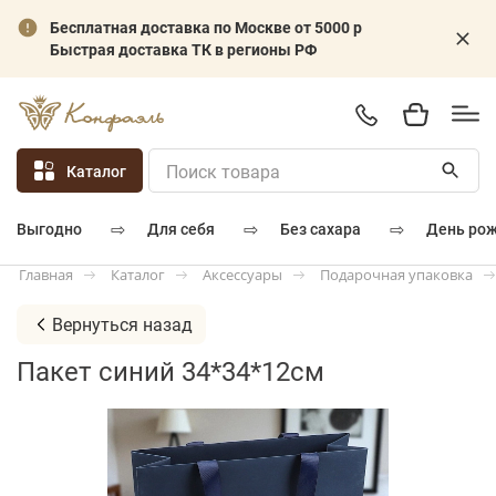
Бесплатная доставка по Москве от 5000 р
Быстрая доставка ТК в регионы РФ
Каталог
⇨
⇨
⇨
для себя
без сахара
день ро
выгодно
Каталог
Аксессуары
Подарочная упаковка
Главная
Вернуться назад
Пакет синий 34*34*12см