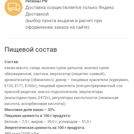
Регионы РФ
Доставка осуществляется только Яндекс
Доставкой
(выбор пункта выдачи и расчет при
оформлении заказа на сайте).
Пищевой состав
Состав:
какао-масло, сахар, молоко сухое цельное, молоко сухое
обезжиренное, лактоза, эмульгатор (лецитин соевый),
ароматизатор («Ванилин»); декор – пищевые красители (куркумин,
Е132, Е171, Е160с), пищевой краситель (концентрированный сок
красной редиски, масло подсолнечное, эмульгаторы
(мальтодекстрин, Е472с), регуляторы кислотности (лимонная
кислота, аскорбиновая кислота))
Массовая доля какао – 33%.
Пищевая ценность в 100 г продукта:
белков – 7,5 г; жиров – 39,0 г; углеводов – 51,0 г
Энергетическая ценность на 100 г продукта:
580 ккал/2430 кДж