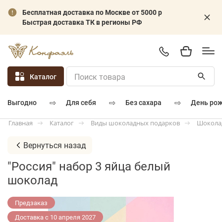
Бесплатная доставка по Москве от 5000 р
Быстрая доставка ТК в регионы РФ
Каталог
⇨
⇨
⇨
для себя
без сахара
день ро
выгодно
Каталог
Виды шоколадных подарков
Шокола
Главная
Вернуться назад
"Россия" набор 3 яйца белый
шоколад
Предзаказ
Доставка с 10 апреля 2027