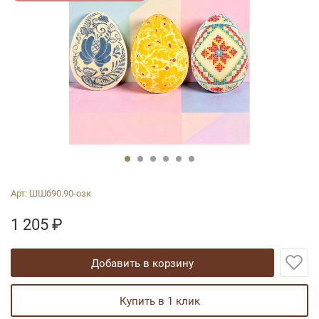
Арт:
ШШб90.90-озк
1 205
₽
добавить в корзину
купить в 1 клик