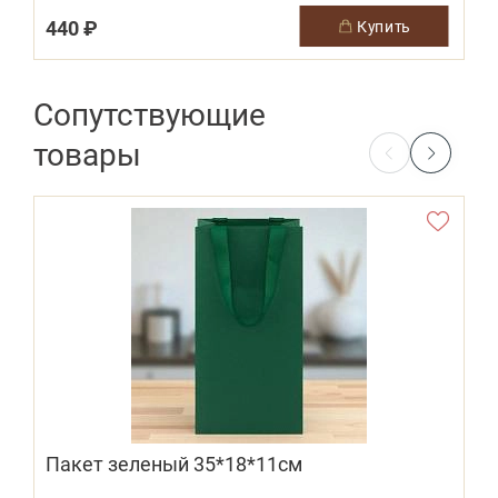
440 ₽
1
купить
Сопутствующие
товары
Пакет зеленый 35*18*11см