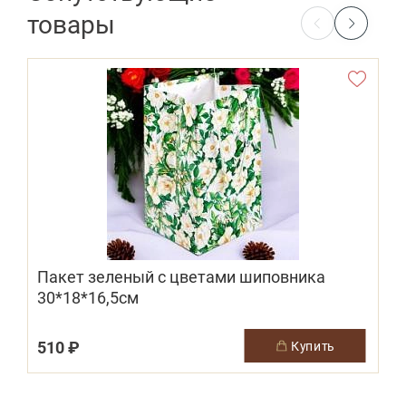
товары
Пакет зеленый с цветами шиповника
30*18*16,5см
3
510 ₽
купить