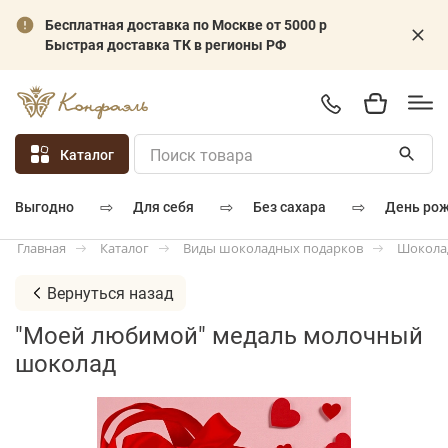
Бесплатная доставка по Москве от 5000 р
Быстрая доставка ТК в регионы РФ
Каталог
⇨
⇨
⇨
для себя
без сахара
день ро
выгодно
Каталог
Виды шоколадных подарков
Шокола
Главная
Вернуться назад
"Моей любимой" медаль молочный
шоколад