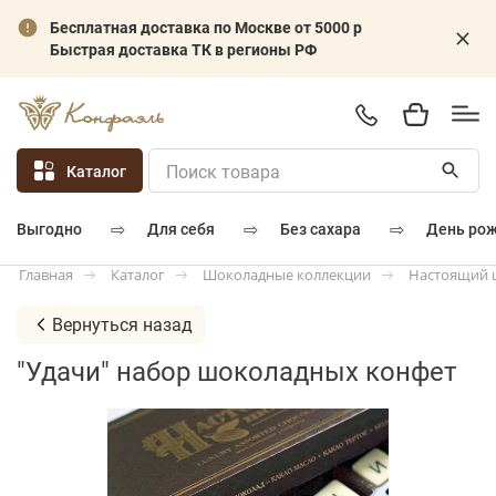
Бесплатная доставка по Москве от 5000 р
Быстрая доставка ТК в регионы РФ
Каталог
⇨
⇨
⇨
для себя
без сахара
день ро
выгодно
Каталог
Шоколадные коллекции
Настоящий 
Главная
Вернуться назад
"Удачи" набор шоколадных конфет