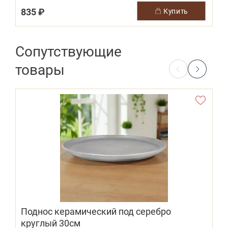
835 ₽
1
купить
Сопутствующие
товары
Поднос керамический под серебро
круглый 30см