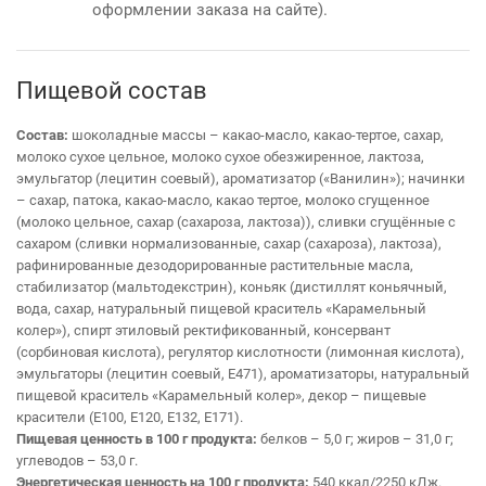
оформлении заказа на сайте).
Пищевой состав
Состав:
шоколадные массы – какао-масло, какао-тертое, сахар,
молоко сухое цельное, молоко сухое обезжиренное, лактоза,
эмульгатор (лецитин соевый), ароматизатор («Ванилин»); начинки
– сахар, патока, какао-масло, какао тертое, молоко сгущенное
(молоко цельное, сахар (сахароза, лактоза)), сливки сгущённые с
сахаром (сливки нормализованные, сахар (сахароза), лактоза),
рафинированные дезодорированные растительные масла,
стабилизатор (мальтодекстрин), коньяк (дистиллят коньячный,
вода, сахар, натуральный пищевой краситель «Карамельный
колер»), спирт этиловый ректификованный, консервант
(сорбиновая кислота), регулятор кислотности (лимонная кислота),
эмульгаторы (лецитин соевый, Е471), ароматизаторы, натуральный
пищевой краситель «Карамельный колер», декор – пищевые
красители (Е100, Е120, Е132, Е171).
Пищевая ценность в 100 г продукта:
белков – 5,0 г; жиров – 31,0 г;
углеводов – 53,0 г.
Энергетическая ценность на 100 г продукта:
540 ккал/2250 кДж.