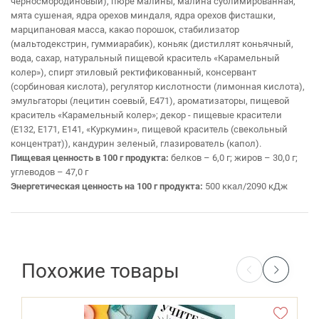
черносмородиновый), пюре малины, малина сублимированная,
мята сушеная, ядра орехов миндаля, ядра орехов фисташки,
марципановая масса, какао порошок, стабилизатор
(мальтодекстрин, гуммиарабик), коньяк (дистиллят коньячный,
вода, сахар, натуральный пищевой краситель «Карамельный
колер»), спирт этиловый ректификованный, консервант
(сорбиновая кислота), регулятор кислотности (лимонная кислота),
эмульгаторы (лецитин соевый, Е471), ароматизаторы, пищевой
краситель «Карамельный колер»; декор - пищевые красители
(Е132, Е171, Е141, «Куркумин», пищевой краситель (свекольный
концентрат)), кандурин зеленый, глазирователь (капол).
Пищевая ценность в 100 г продукта:
белков – 6,0 г; жиров – 30,0 г;
углеводов – 47,0 г
Энергетическая ценность на 100 г продукта:
500 ккал/2090 кДж
Похожие товары