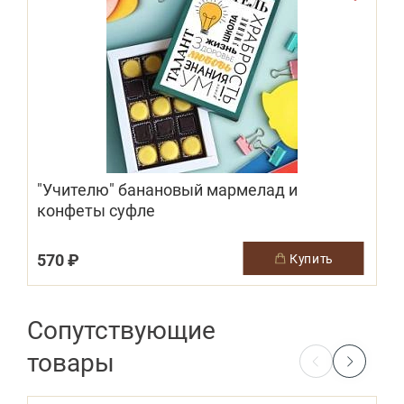
"Учителю" банановый мармелад и
конфеты суфле
"
570 ₽
3
купить
Сопутствующие
товары