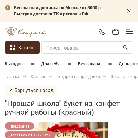
Бесплатная доставка по Москве от 5000 р
Быстрая доставка ТК в регионы РФ
Каталог
⇨
⇨
⇨
для себя
без сахара
день ро
выгодно
Каталог
Подарки на праздники
Школьные пр
Главная
Вернуться назад
"Прощай школа" букет из конфет
ручной работы (красный)
Предзаказ
Доставка с 01.05.2027