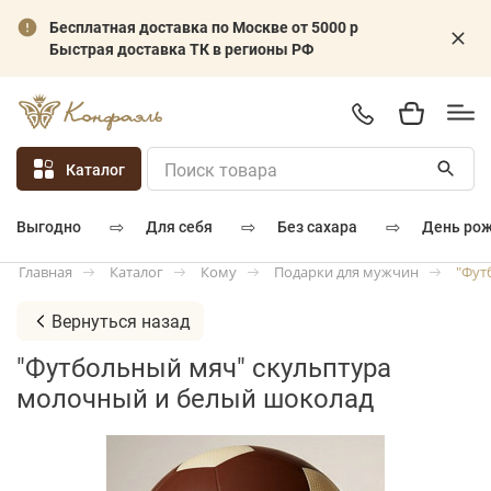
Бесплатная доставка по Москве от 5000 р
Быстрая доставка ТК в регионы РФ
Каталог
⇨
⇨
⇨
для себя
без сахара
день ро
выгодно
Каталог
Кому
Подарки для мужчин
"Фут
Главная
Вернуться назад
"Футбольный мяч" скульптура
молочный и белый шоколад