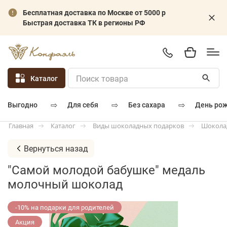
Бесплатная доставка по Москве от 5000 р
Быстрая доставка ТК в регионы РФ
Каталог
⇨
⇨
⇨
для себя
без сахара
день ро
выгодно
Каталог
Виды шоколадных подарков
Шокола
Главная
Вернуться назад
"Самой молодой бабушке" медаль
молочный шоколад
-10% на подарки для родителей
Акция