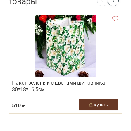
товары
Пакет зеленый с цветами шиповника
30*18*16,5см
510 ₽
1
купить